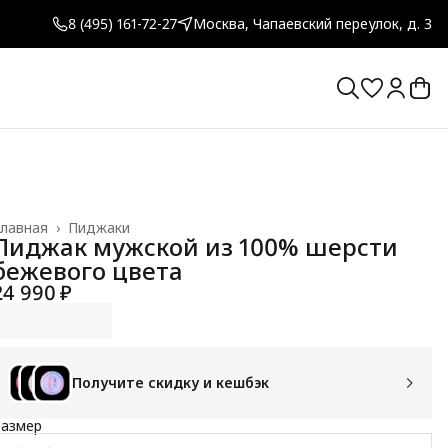
8 (495) 161-72-27
Москва, Чапаевский переулок, д. 3
лавная
›
Пиджаки
Пиджак мужской из 100% шерсти
бежевого цвета
24 990 ₽
Получите скидку и кешбэк
Размер