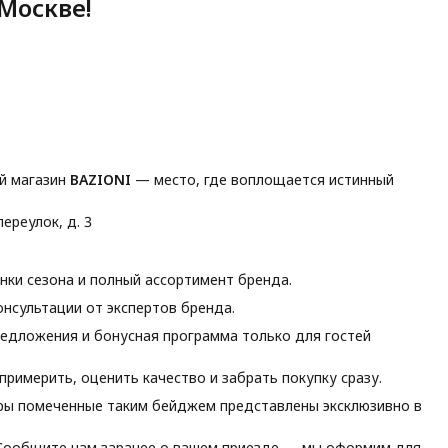
Москве!
й магазин
BAZIONI
— место, где воплощается истинный
ереулок, д. 3
ки сезона и полный ассортимент бренда.
нсультации от экспертов бренда.
едложения и бонусная программа только для гостей
римерить, оценить качество и забрать покупку сразу.
ы помеченные таким бейджем представлены эксклюзивно в
ообщите нам заранее о вашем приезде — мы оформим для