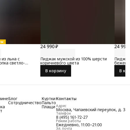
ры
24 990 ₽
24 990 
из льна с
Пиджак мужской из 100% шерсти
Пиджак
опка светло-
коричневого цвета
бежево
В корзину
В ко
зине
Блог
Куртки
Контакты
а
Сотрудничество
Пальто
Адрес
вка
Плащи
Москва, Чапаевский переулок, д. 3
т
Телефон
8 (495) 161-72-27
Режим работы
Ежедневно, 11:00–21:00
Эл. почта