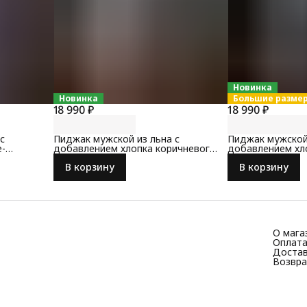
Новинка
Новинка
Большие разме
18 990 ₽
18 990 ₽
с
Пиджак мужской из льна с
Пиджак мужской 
е-
добавлением хлопка коричневого
добавлением хл
цвета
синего цвета
В корзину
В корзину
О мага
Оплат
Доста
Возвра