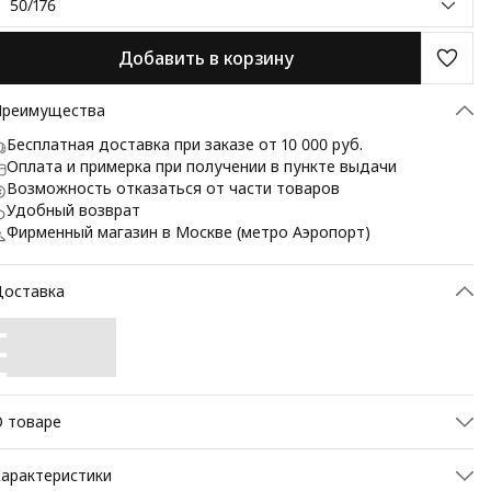
50/176
Добавить в корзину
Преимущества
Бесплатная доставка при заказе от 10 000 руб.
Оплата и примерка при получении в пункте выдачи
Возможность отказаться от части товаров
Удобный возврат
Фирменный магазин в Москве (метро Аэропорт)
Доставка
 товаре
редставляем элегантный, шерстяной пиджак от марки
арактеристики
AZIONI, сочетающий классическую строгость и современную