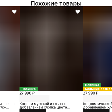
Похожие товары
Новинка
Новинка
Большие разме
27 990 ₽
27 990 ₽
з льна с
Костюм мужской из льна с
Костюм мужской 
тло-
добавлением хлопка цвета
добавлением хл
милетари