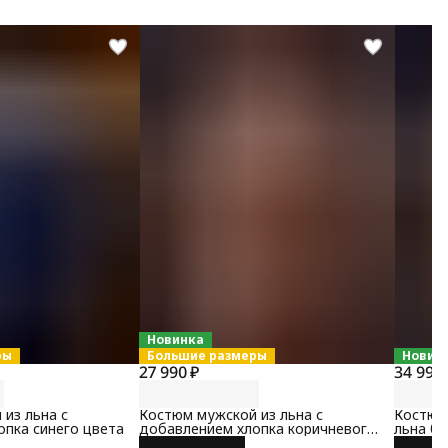
Новинка
ры
Большие размеры
Новин
27 990 ₽
34 990 
из льна с
Костюм мужской из льна с
Костюм
опка синего цвета
добавлением хлопка коричневого
льна б
цвета