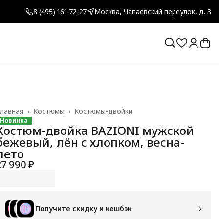
8 (495) 161-72-27
Москва, Чапаевский переулок, д. 3
лавная
›
Костюмы
›
Костюмы-двойки
Новинка
Костюм-двойка BAZIONI мужской
бежевый, лён с хлопком, весна-
лето
27 990 ₽
Получите скидку и кешбэк