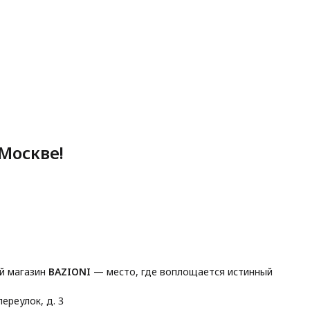
Москве!
й магазин
BAZIONI
— место, где воплощается истинный
ереулок, д. 3