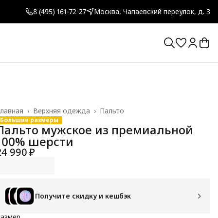
8 (495) 161-72-27
Москва, Чапаевский переулок, д. 3
лавная
›
Верхняя одежда
›
Пальто
Большие размеры
Пальто мужское из премиальной
100% шерсти
24 990 ₽
Получите скидку и кешбэк
Размер