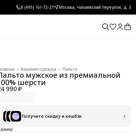
8 (495) 161-72-27
Москва, Чапаевский переулок, д. 3
лавная
›
Верхняя одежда
›
Пальто
Пальто мужское из премиальной
100% шерсти
24 990 ₽
Получите скидку и кешбэк
Размер