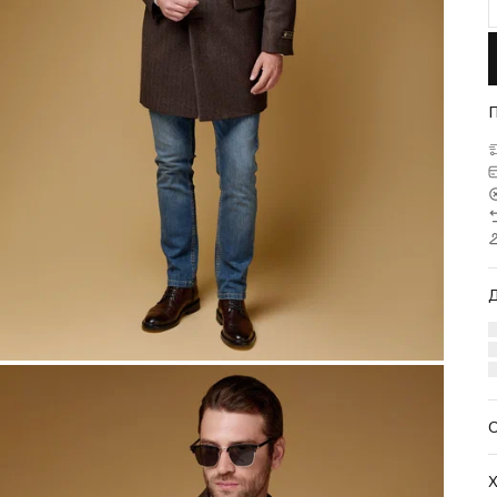
О
Х
С