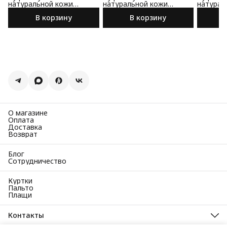
натуральной кожи
натуральной кожи
натурал
черного цвета
черного цвета
коричне
В корзину
В корзину
О магазине
Оплата
Доставка
Возврат
Блог
Сотрудничество
Куртки
Пальто
Плащи
Контакты