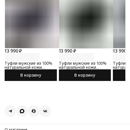
13 990 ₽
13 990 ₽
13 990 
Туфли мужские из 100%
Туфли мужские из 100%
Туфли м
натуральной кожи
натуральной кожи
натурал
коричневого цвета
черного цвета
черного
В корзину
В корзину
О магазине