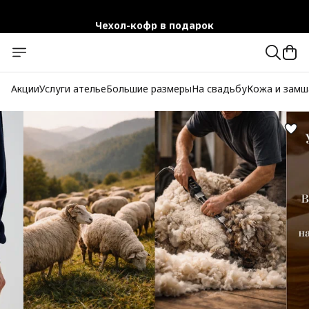
Чехол-кофр в подарок
Официальный магазин
Бесплатная доставка при заказе от 10 000 руб.
Акции
Услуги ателье
Большие размеры
На свадьбу
Кожа и замш