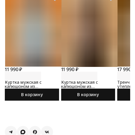
11 990 ₽
11 990 ₽
17 990 ₽
Куртка мужская с
Куртка мужская с
Тренч м
капюшоном из
капюшоном из
утеплен
премиальной ткани
премиальной ткани
премиал
В корзину
В корзину
бежевог