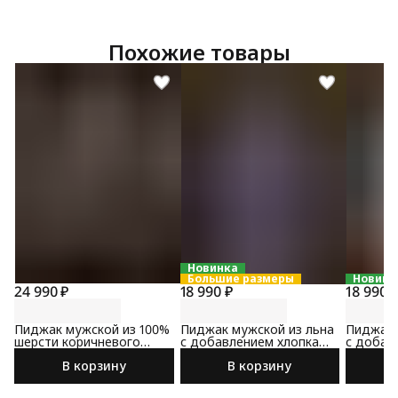
Похожие товары
Новинка
Большие размеры
Новинк
24 990 ₽
18 990 ₽
18 990 
Пиджак мужской из 100%
Пиджак мужской из льна
Пиджак 
шерсти коричневого
с добавлением хлопка
с добав
цвета
сине-коричневого цвета
коричне
В корзину
В корзину