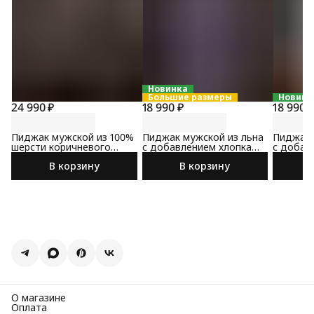
Новинка
Большие размеры
Новинк
24 990 ₽
18 990 ₽
18 990 
Пиджак мужской из 100%
Пиджак мужской из льна
Пиджак 
шерсти коричневого
с добавлением хлопка
с добав
цвета
сине-коричневого цвета
коричне
В корзину
В корзину
О магазине
Оплата