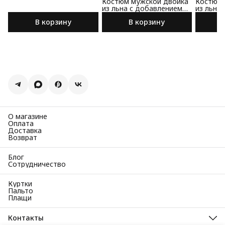
Костюм мужской двойка
Костюм 
из льна с добавлением
из льна
хлопка бежевого цвета
хлопка 
В корзину
В корзину
цвета
О магазине
Оплата
Доставка
Возврат
Блог
Сотрудничество
Куртки
Пальто
Плащи
Контакты