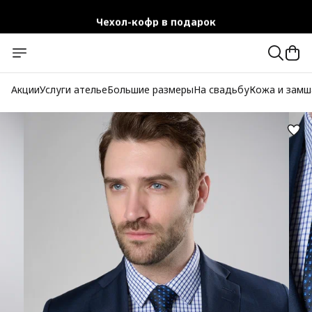
Чехол-кофр в подарок
Официальный магазин
Бесплатная доставка при заказе от 10 000 руб.
Акции
Услуги ателье
Большие размеры
На свадьбу
Кожа и замш