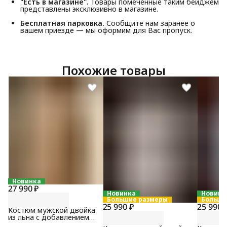
"Есть в магазине".
Товары помеченные таким бейджем
представлены эксклюзивно в магазине.
Бесплатная парковка.
Сообщите нам заранее о
вашем приезде — мы оформим для Вас пропуск.
Похожие товары
Новинка
27 990 ₽
Новинка
Новинк
Большие размеры
Больши
25 990 ₽
25 990 
Костюм мужской двойка
из льна с добавлением
хлопка бежевого цвета