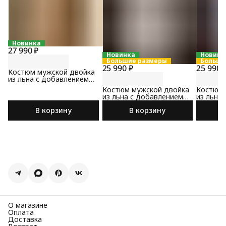
Новинка
27 990 ₽
Новинка
Новинк
Большие размеры
Больши
25 990 ₽
25 990 
Костюм мужской двойка
из льна с добавлением
хлопка бежевого цвета
Костюм мужской двойка
Костюм 
из льна с добавлением
из льна
хлопка бежевого цвета
хлопка 
В корзину
В корзину
цвета
О магазине
Оплата
Доставка