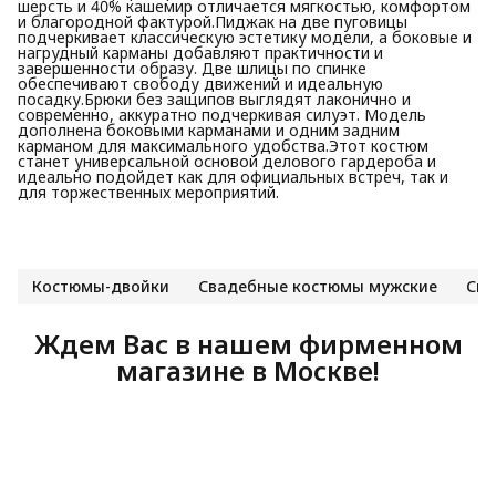
шерсть и 40% кашемир отличается мягкостью, комфортом
и благородной фактурой.Пиджак на две пуговицы
подчеркивает классическую эстетику модели, а боковые и
нагрудный карманы добавляют практичности и
завершенности образу. Две шлицы по спинке
обеспечивают свободу движений и идеальную
посадку.Брюки без защипов выглядят лаконично и
современно, аккуратно подчеркивая силуэт. Модель
дополнена боковыми карманами и одним задним
карманом для максимального удобства.Этот костюм
станет универсальной основой делового гардероба и
идеально подойдет как для официальных встреч, так и
для торжественных мероприятий.
Костюмы-двойки
Свадебные костюмы мужские
Син
Ждем Вас в нашем фирменном
магазине в Москве!