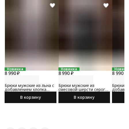
Новинка
Новинка
Новинк
8 990 ₽
8 990 ₽
8 990 ₽
Брюки мужские из льна с
Брюки мужские из
Брюки м
добавлением хлопка
смесовой шерсти серого
добавле
светло-серого цвета
цвета
коричне
В корзину
В корзину