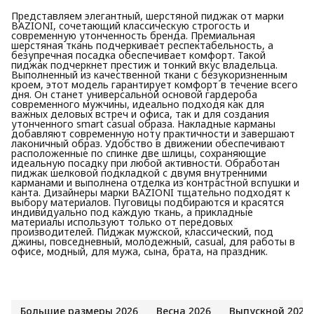
Представляем элегантный, шерстяной пиджак от марки
BAZIONI, сочетающий классическую строгость и
современную утонченность бренда. Премиальная
шерстяная ткань подчеркивает респектабельность, а
безупречная посадка обеспечивает комфорт. Такой
пиджак подчеркнет престиж и тонкий вкус владельца.
Выполненный из качественной ткани с безукоризненным
кроем, этот модель гарантирует комфорт в течение всего
дня. Он станет универсальной основой гардероба
современного мужчины, идеально подходя как для
важных деловых встреч и офиса, так и для создания
утонченного smart casual образа. Накладные карманы
добавляют современную ноту практичности и завершают
лаконичный образ. Удобство в движении обеспечивают
расположенные по спинке две шлицы, сохраняющие
идеальную посадку при любой активности. Обработан
пиджак шелковой подкладкой с двумя внутренними
карманами и выполнена отделка из контрастной вспушки и
канта. Дизайнеры марки BAZIONI тщательно подходят к
выбору материалов. Пуговицы подбираются и красятся
индивидуально под каждую ткань, а прикладные
материалы используют только от передовых
производителей. Пиджак мужской, классический, под
джины, повседневный, молодежный, casual, для работы в
офисе, модный, для мужа, сына, брата, на праздник.
Большие размеры 2026
Весна 2026
Выпускной 2026