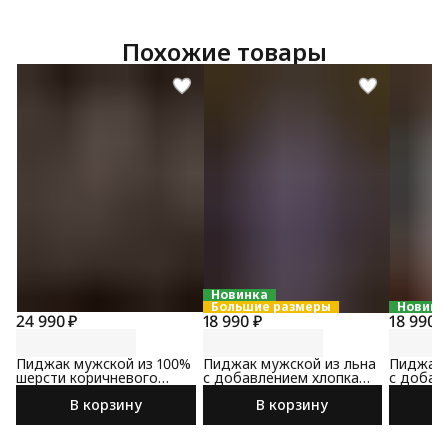
Похожие товары
Новинка
Большие размеры
Новинк
24 990 ₽
18 990 ₽
18 990 
Пиджак мужской из 100%
Пиджак мужской из льна
Пиджак 
шерсти коричневого
с добавлением хлопка
с добав
цвета
сине-коричневого цвета
коричне
В корзину
В корзину