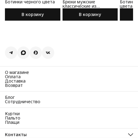
Ботинки черного цвета
Брюки мужские
Ботинки
классические из
цвета
премиального льна
В корзину
В корзину
О магазине
Оплата
Доставка
Возврат
Блог
Сотрудничество
Куртки
Пальто
Плащи
Контакты