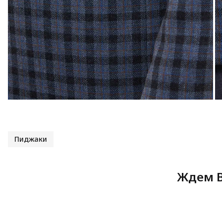
Пиджаки
Ждем В