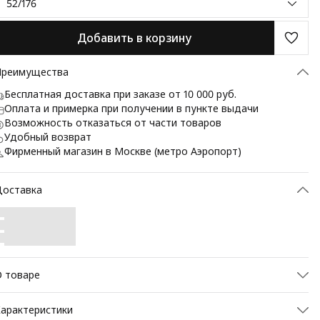
52/176
Добавить в корзину
Преимущества
Бесплатная доставка при заказе от 10 000 руб.
Оплата и примерка при получении в пункте выдачи
Возможность отказаться от части товаров
Удобный возврат
Фирменный магазин в Москве (метро Аэропорт)
Доставка
 товаре
иджак BAZIONI — элегантная классика для мужчин, которые
арактеристики
енят стиль, качество и комфорт. Модель выполнена из 100%