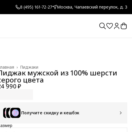
8 (495) 161-72-27
Москва, Чапаевский переулок, д. 3
лавная
›
Пиджаки
Пиджак мужской из 100% шерсти
серого цвета
24 990 ₽
Получите скидку и кешбэк
Размер