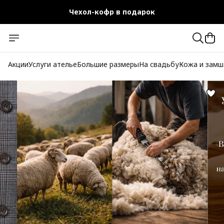
Чехол-кофр в подарок
Официальный магазин
Бесплатная доставка при заказе от 10 000 руб.
Акции
Услуги ателье
Большие размеры
На свадьбу
Кожа и замш