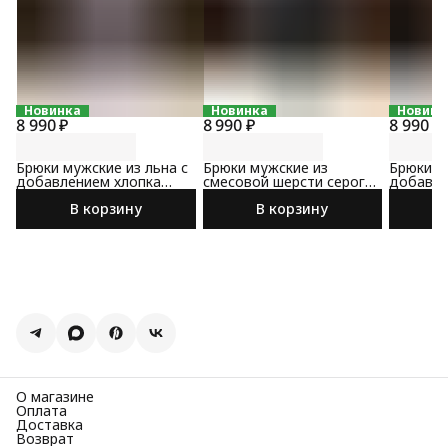
Новинка
Новинка
Новинк
8 990 ₽
8 990 ₽
8 990 ₽
Брюки мужские из льна с
Брюки мужские из
Брюки м
добавлением хлопка
смесовой шерсти серого
добавле
светло-серого цвета
цвета
коричне
В корзину
В корзину
О магазине
Оплата
Доставка
Возврат