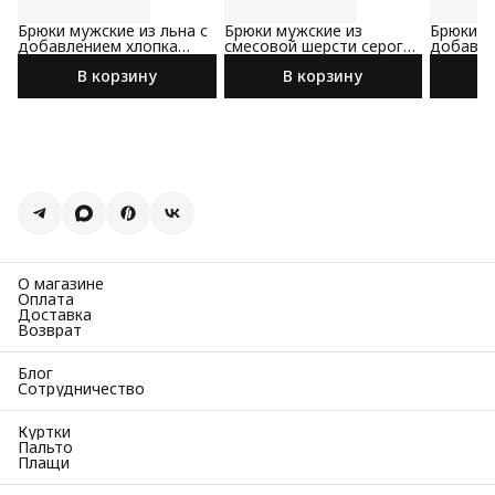
Брюки мужские из льна с
Брюки мужские из
Брюки м
добавлением хлопка
смесовой шерсти серого
добавле
светло-серого цвета
цвета
коричне
В корзину
В корзину
О магазине
Оплата
Доставка
Возврат
Блог
Сотрудничество
Куртки
Пальто
Плащи