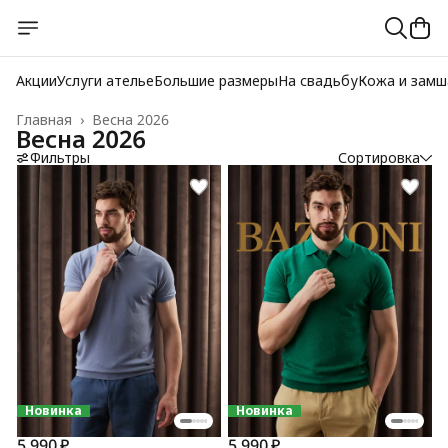
Акции
Услуги ателье
Большие размеры
На свадьбу
Кожа и замш
Главная
›
Весна 2026
Весна 2026
Фильтры
Сортировка
Новинка
Новинка
5 990 ₽
5 990 ₽