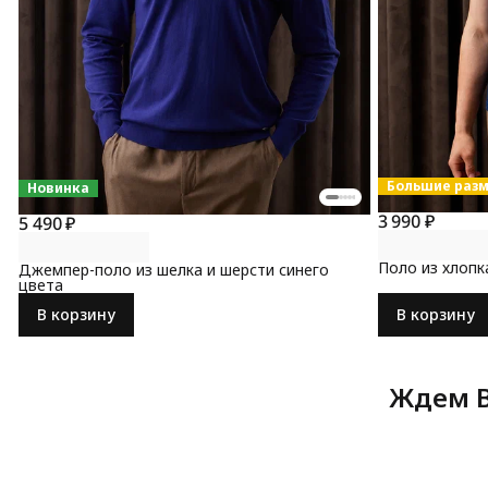
Большие раз
Новинка
3 990 ₽
5 490 ₽
Поло из хлопк
Джемпер-поло из шелка и шерсти синего
цвета
В корзину
В корзину
Ждем В