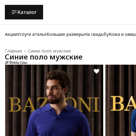
Каталог
Акции
Услуги ателье
Большие размеры
На свадьбу
Кожа и замш
Главная
›
Синие поло мужские
Синие поло мужские
Фильтры