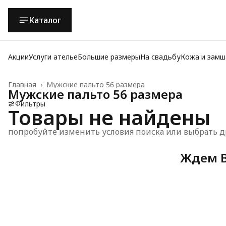
Каталог
Акции
Услуги ателье
Большие размеры
На свадьбу
Кожа и замш
Главная
›
Мужские пальто 56 размера
Мужские пальто 56 размера
Фильтры
Товары не найдены
попробуйте изменить условия поиска или выбрать д
Ждем В