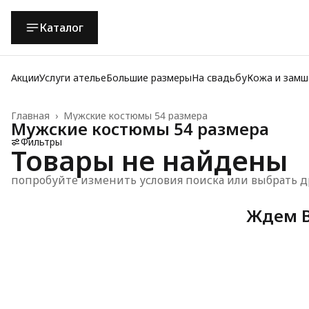
Каталог
Акции
Услуги ателье
Большие размеры
На свадьбу
Кожа и замш
Главная
›
Мужские костюмы 54 размера
Мужские костюмы 54 размера
Фильтры
Товары не найдены
попробуйте изменить условия поиска или выбрать д
Ждем В