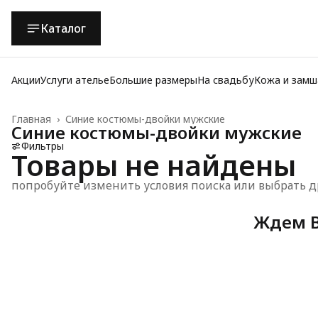
Каталог
Акции
Услуги ателье
Большие размеры
На свадьбу
Кожа и замш
Главная
›
Синие костюмы-двойки мужские
Синие костюмы-двойки мужские
Фильтры
Товары не найдены
попробуйте изменить условия поиска или выбрать д
Ждем В