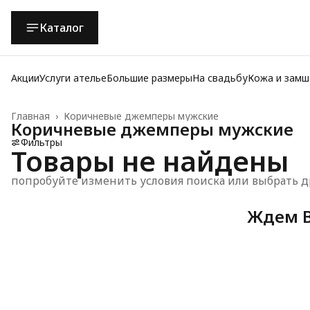
Каталог
Акции
Услуги ателье
Большие размеры
На свадьбу
Кожа и замш
Главная
›
Коричневые джемперы мужские
Коричневые джемперы мужские
Фильтры
Товары не найдены
попробуйте изменить условия поиска или выбрать д
Ждем В