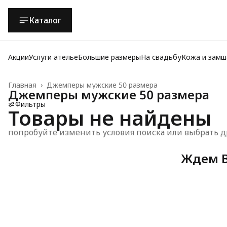
Каталог
Акции
Услуги ателье
Большие размеры
На свадьбу
Кожа и замш
Главная
›
Джемперы мужские 50 размера
Джемперы мужские 50 размера
Фильтры
Товары не найдены
попробуйте изменить условия поиска или выбрать д
Ждем В