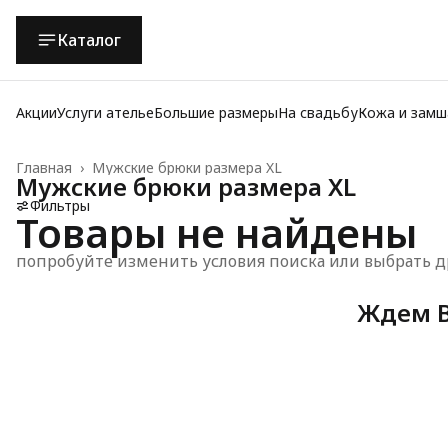
Каталог
Акции
Услуги ателье
Большие размеры
На свадьбу
Кожа и замш
Главная
›
Мужские брюки размера XL
Мужские брюки размера XL
Фильтры
Товары не найдены
попробуйте изменить условия поиска или выбрать д
Ждем В