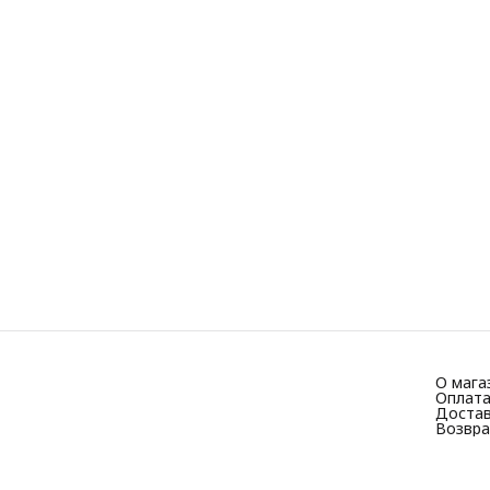
О мага
Оплат
Доста
Возвра