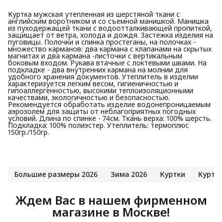
Куртка мужская утепленная из шерстяной ткани с
английским воротником и со съемной манишкой. Манишка
из пуходержащей ткани с водоотталкивающей пропиткой,
защищает от ветра, холода и дождя. Застежка изделия на
пуговицы. Полочки и спинка простеганы, на полочках -
множество карманов: два кармана с клапанами на скрытых
магнитах и два кармана -листочки с вертикальным
боковым входом. Рукава втачные с локтевыми швами. На
подкладке - два внутренних кармана на молнии для
удобного хранения документов. Утеплитель в изделии
характеризуется легким весом, гигиеничностью и
гипоаллергенностью, высокими теплоизоляционными
качествами, экологичностью и безопасностью.
Рекомендуется обработать изделие водонепроницаемым
аэрозолем для защиты от неблагоприятных погодных
условий. Длина по спинке - 74см. Ткань верха: 100% шерсть.
Подкладка: 100% полиэстер. Утеплитель: термоплюс
150гр./150гр.
Большие размеры 2026
Зима 2026
Куртки
Куртк
Ждем Вас в нашем фирменном
магазине в Москве!