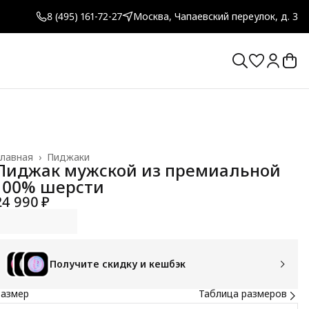
8 (495) 161-72-27
Москва, Чапаевский переулок, д. 3
лавная
›
Пиджаки
Пиджак мужской из премиальной
100% шерсти
24 990 ₽
Получите скидку и кешбэк
Размер
Таблица размеров