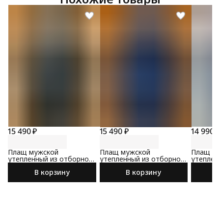
15 490 ₽
15 490 ₽
14 990 
Плащ мужской
Плащ мужской
Плащ м
утепленный из отборной
утепленный из отборной
утеплен
ткани черного цвета
ткани синего цвета
синего 
В корзину
В корзину