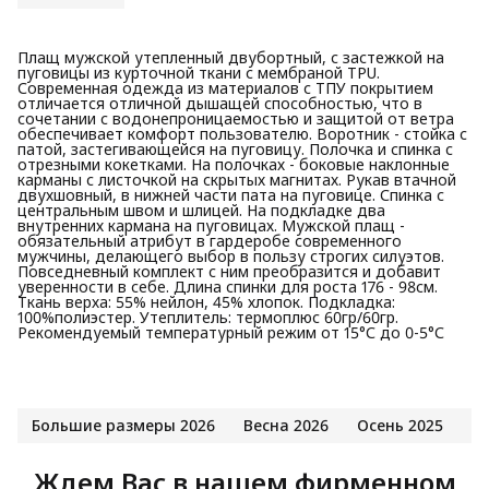
Плащ мужской утепленный двубортный, с застежкой на
пуговицы из курточной ткани с мембраной TPU.
Современная одежда из материалов с ТПУ покрытием
отличается отличной дышащей способностью, что в
сочетании с водонепроницаемостью и защитой от ветра
обеспечивает комфорт пользователю. Воротник - стойка с
патой, застегивающейся на пуговицу. Полочка и спинка с
отрезными кокетками. На полочках - боковые наклонные
карманы с листочкой на скрытых магнитах. Рукав втачной
двухшовный, в нижней части пата на пуговице. Спинка с
центральным швом и шлицей. На подкладке два
внутренних кармана на пуговицах. Мужской плащ -
обязательный атрибут в гардеробе современного
мужчины, делающего выбор в пользу строгих силуэтов.
Повседневный комплект с ним преобразится и добавит
уверенности в себе. Длина спинки для роста 176 - 98см.
Ткань верха: 55% нейлон, 45% хлопок. Подкладка:
100%полиэстер. Утеплитель: термоплюс 60гр/60гр.
Рекомендуемый температурный режим от 15°С до 0-5°С
Большие размеры 2026
Весна 2026
Осень 2025
П
Ждем Вас в нашем фирменном