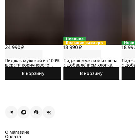
Новинка
Большие размеры
Новинк
24 990 ₽
18 990 ₽
18 990 
Пиджак мужской из 100%
Пиджак мужской из льна
Пиджак 
шерсти коричневого
с добавлением хлопка
с добав
цвета
сине-коричневого цвета
коричне
В корзину
В корзину
О магазине
Оплата