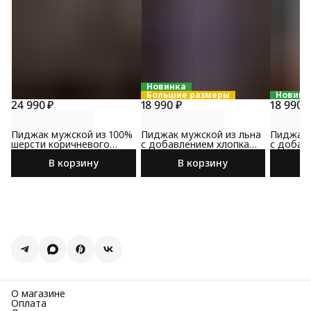
Новинка
Большие размеры
Новинк
24 990 ₽
18 990 ₽
18 990 
Пиджак мужской из 100%
Пиджак мужской из льна
Пиджак 
шерсти коричневого
с добавлением хлопка
с добав
цвета
сине-коричневого цвета
коричне
В корзину
В корзину
О магазине
Оплата