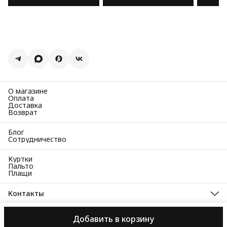
О магазине
Оплата
Доставка
Возврат
Блог
Сотрудничество
Куртки
Пальто
Плащи
Контакты
Адрес
Москва, Чапаевский переулок, д. 3
Добавить в корзину
ООО «Система»
Пользовательское соглашение
Соглашение о 
Телефон
8 (495) 161-72-27