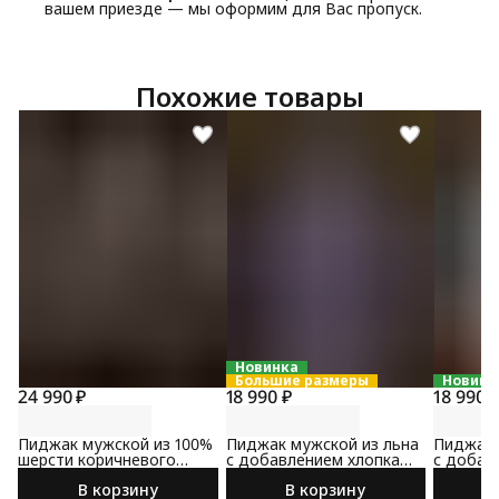
вашем приезде — мы оформим для Вас пропуск.
Похожие товары
Новинка
Большие размеры
Новинк
24 990 ₽
18 990 ₽
18 990 
Пиджак мужской из 100%
Пиджак мужской из льна
Пиджак 
шерсти коричневого
с добавлением хлопка
с добав
цвета
сине-коричневого цвета
коричне
В корзину
В корзину