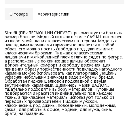
О товаре
Характеристики
Slim fit (ПРИЛЕГАЮЩИЙ СИЛУЭТ), рекомендуется брать на
размер больше. Модный пиджак в стиле CASUAL выполнен
из шерстяной ткани с класическим паттерном. Модель с
накладными карманами гармонично впишется в любой
образ, его можно носить свободно под джинсы или с
классическими брюкими. Пиджак с классическими
лацканами и мягкой линией плеч отлично сядет по фигуре,
а расположенные по спинке две шлицы обеспечат
дополнительный комфорт и свободу движения. Для
придания образу торжественности подкладку нагрудного
кармана можно использовать как платок-паше. Лацканы
украсили небольшим значком в виде эмблемы бренда.
Обработан пиджак шелковой подкладкой с двумя
внутренними карманами. Дизайнеры марки BAZIONI
тщательно подходят к выбору материалов. Пуговицы
подбираются и красятся индивидуально под каждую
ткань, а прикладные материалы используют только от
передовых производителей. Пиджак мужской,
классический, под джины, повседневный, молодежный,
casual, для работы в офисе, модный, для мужа, сына,
брата, на праздник.