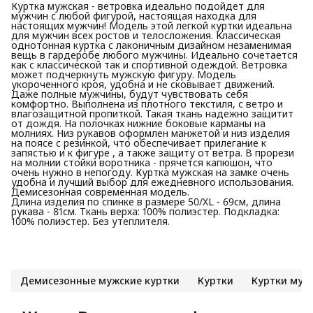
Куртка мужская - ветровка идеально подойдет для
мужчин с любой фигурой, настоящая находка для
настоящих мужчин! Модель этой легкой куртки идеальна
для мужчин всех ростов и телосложения. Классическая
однотонная куртка с лаконичным дизайном незаменимая
вещь в гардеробе любого мужчины. Идеально сочетается
как с классической так и спортивной одеждой. Ветровка
может подчеркнуть мужскую фигуру. Модель
укороченного кроя, удобна и не сковывает движений.
Даже полные мужчины, будут чувствовать себя
комфортно. Выполнена из плотного текстиля, с ветро и
влагозащитной пропиткой. Такая ткань надежно защитит
от дождя. На полочках нижние боковые карманы на
молниях. Низ рукавов оформлен манжетой и низ изделия
на поясе с резинкой, что обеспечивает прилегание к
запястью и к фигуре , а также защиту от ветра. В прорези
на молнии стойки воротника - прячется капюшон, что
очень нужно в непогоду. Куртка мужская на замке очень
удобна и лучший выбор для ежедневного использования.
Демисезонная современная модель.
Длина изделия по спинке в размере 50/XL - 69см, длина
рукава - 81см. Ткань верха: 100% полиэстер. Подкладка:
100% полиэстер. Без утеплителя.
Демисезонные мужские куртки
Куртки
Куртки муж