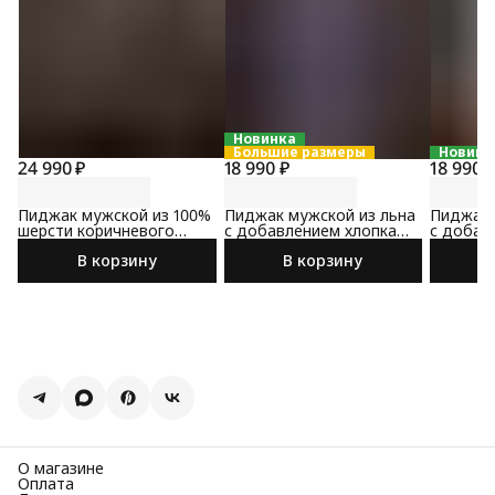
Новинка
Большие размеры
Новинк
24 990 ₽
18 990 ₽
18 990 
Пиджак мужской из 100%
Пиджак мужской из льна
Пиджак 
шерсти коричневого
с добавлением хлопка
с добав
цвета
сине-коричневого цвета
коричне
В корзину
В корзину
О магазине
Оплата