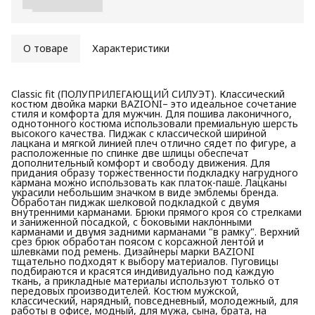
О товаре
Характеристики
Classic fit (ПОЛУПРИЛЕГАЮЩИЙ СИЛУЭТ). Классический
костюм двойка марки BAZIONI– это идеальное сочетание
стиля и комфорта для мужчин. Для пошива лаконичного,
однотонного костюма использовали премиальную шерсть
высокого качества. Пиджак с классической шириной
лацкана и мягкой линией плеч отлично сядет по фигуре, а
расположенные по спинке две шлицы обеспечат
дополнительный комфорт и свободу движения. Для
придания образу торжественности подкладку нагрудного
кармана можно использовать как платок-паше. Лацканы
украсили небольшим значком в виде эмблемы бренда.
Обработан пиджак шелковой подкладкой с двумя
внутренними карманами. Брюки прямого кроя со стрелками
и заниженной посадкой, с боковыми наклонными
карманами и двумя задними карманами "в рамку". Верхний
срез брюк обработан поясом с корсажной лентой и
шлевками под ремень. Дизайнеры марки BAZIONI
тщательно подходят к выбору материалов. Пуговицы
подбираются и красятся индивидуально под каждую
ткань, а прикладные материалы используют только от
передовых производителей. Костюм мужской,
классический, нарядный, повседневный, молодежный, для
работы в офисе, модный, для мужа, сына, брата, на