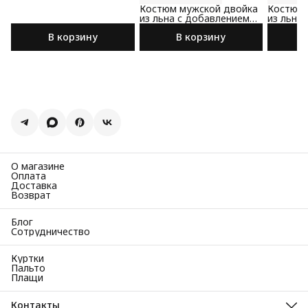
хлопка бежевого цвета
Костюм мужской двойка
Костюм 
из льна с добавлением
из льна
хлопка бежевого цвета
хлопка 
В корзину
В корзину
цвета
О магазине
Оплата
Доставка
Возврат
Блог
Сотрудничество
Куртки
Пальто
Плащи
Контакты