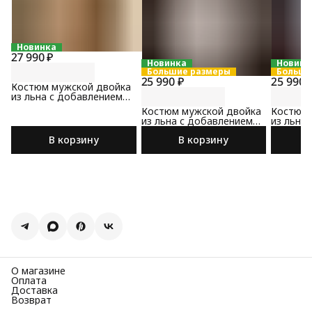
Новинка
27 990 ₽
Новинка
Новинк
Большие размеры
Больши
25 990 ₽
25 990 
Костюм мужской двойка
из льна с добавлением
хлопка бежевого цвета
Костюм мужской двойка
Костюм 
из льна с добавлением
из льна
хлопка бежевого цвета
хлопка 
В корзину
В корзину
цвета
О магазине
Оплата
Доставка
Возврат