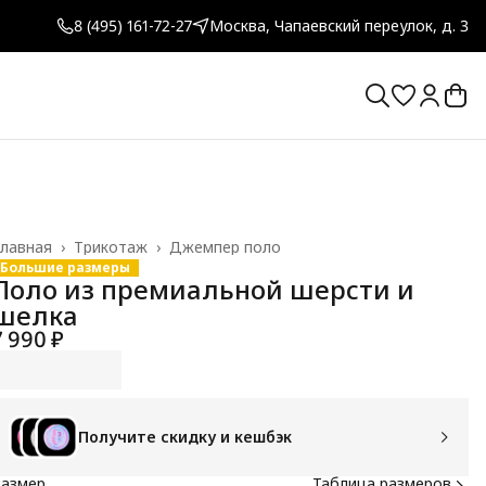
8 (495) 161-72-27
Москва, Чапаевский переулок, д. 3
лавная
›
Трикотаж
›
Джемпер поло
Большие размеры
Поло из премиальной шерсти и
шелка
7 990 ₽
Получите скидку и кешбэк
Размер
Таблица размеров