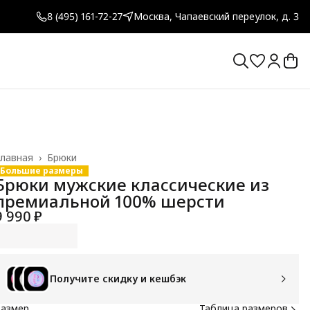
8 (495) 161-72-27
Москва, Чапаевский переулок, д. 3
лавная
›
Брюки
Большие размеры
Брюки мужские классические из
премиальной 100% шерсти
9 990 ₽
Получите скидку и кешбэк
Размер
Таблица размеров